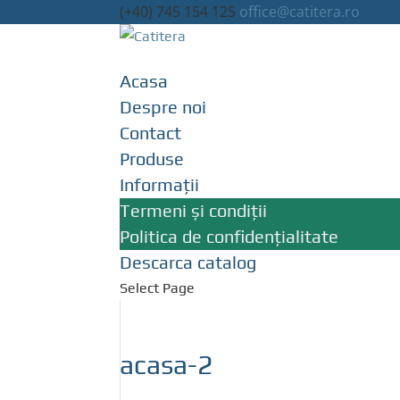
(+40) 745 154 125
office@catitera.ro
Acasa
Despre noi
Contact
Produse
Informații
Termeni și condiții
Politica de confidențialitate
Descarca catalog
Select Page
acasa-2