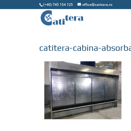
(+40) 745 154 125
office@catitera.ro
catitera-cabina-absor