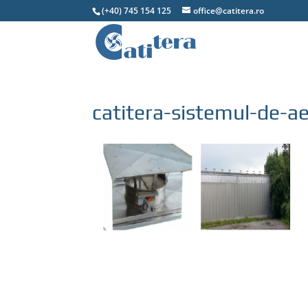
(+40) 745 154 125
office@catitera.ro
catitera-sistemul-de-ae